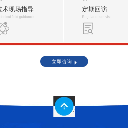
技术现场指导
定期回访
chnical field guidance
Regular return visit
立即咨询