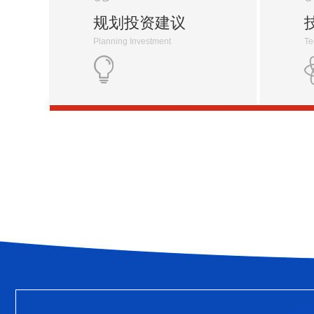
规划投资建议
Planning Investment
Te