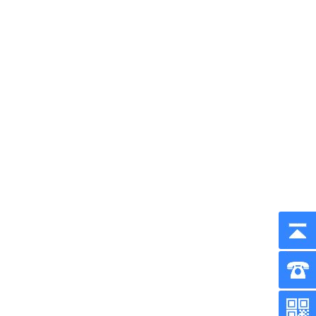
示
视频展示
开云线上官网_开云（中国）
）