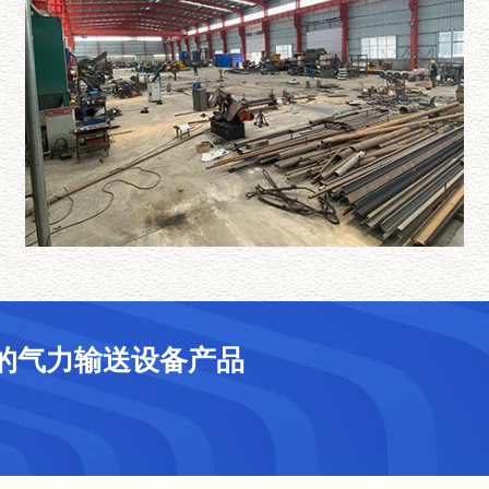
的气力输送设备产品