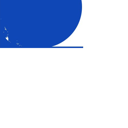
开云线上官网_开云（中国）
网站