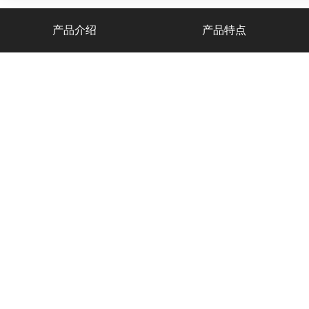
产品介绍
产品特点