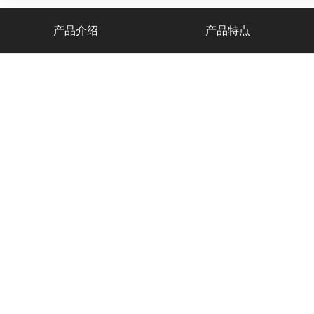
产品介绍
产品特点