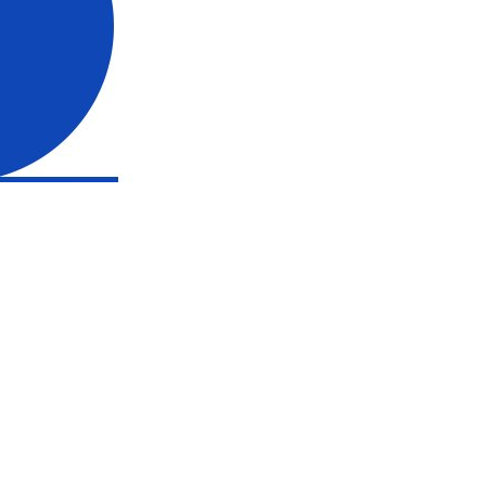
开云线上官网_开云（中国）
网站开云线
企业