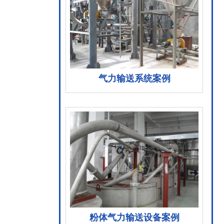
20--500
20--500
20--500
气力输送系统案例
粉体气力输送设备案例