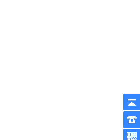
示
视频展示
开云线上官网_开云（中国）
）