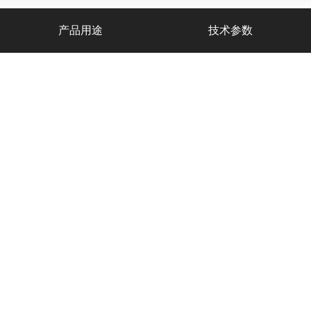
产品用途
技术参数