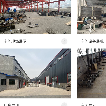
开云线上官
行业动态
网_开云
（中国）
车间现场展示
车间设备展现
泵有明显的节能降耗…
[20
厂房展现
车间展示