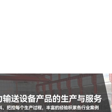
槽
头
尘器
查看更多