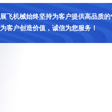
展飞机械始终坚持为客户提供高品质的
为客户创造价值，诚信为您服务！