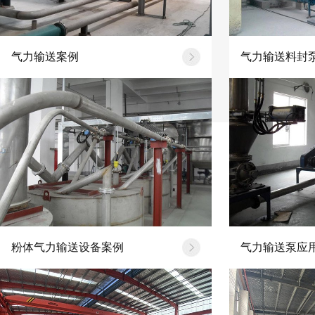
气力输送案例
气力输送料封
粉体气力输送设备案例
气力输送泵应