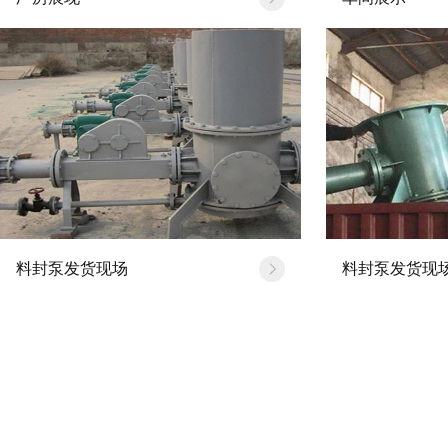
料封泵发货现场
料封泵发货现
料封泵系统的重要性…
[20