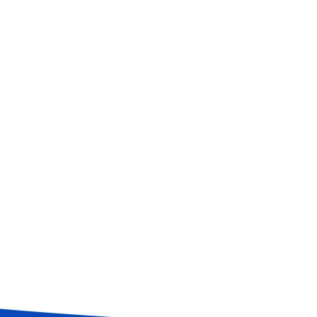
通切换阀
送斜槽
磨管
磨弯头
风机
袋除尘器
加热器
料器
侧卸料器
查看更多