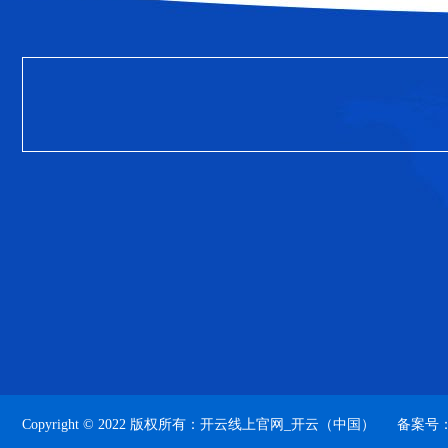
Copyright © 2022 版权所有：开云线上官网_开云（中国） 备案号