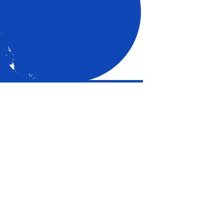
开云线上官网_开云（中国）
网站