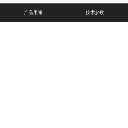
产品用途
技术参数