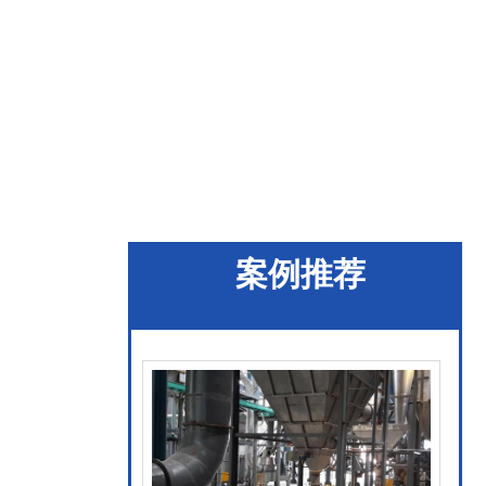
真空压力释放阀
库顶三通切换阀
空气输送斜槽
陶瓷耐磨管
陶瓷耐磨弯头
罗茨鼓风机
脉冲布袋除尘器
空气电加热器
旋转供料器
库底双侧卸料器
查看更多
案例推荐