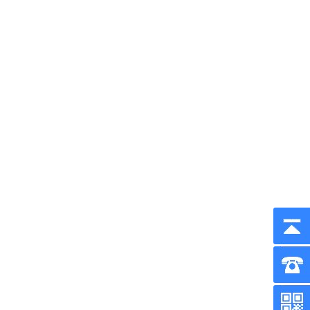
示
视频展示
开云线上官网_开云（中国）
）