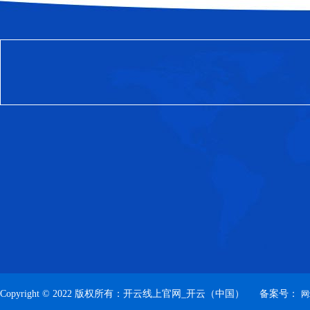
Copyright © 2022 版权所有：开云线上官网_开云（中国） 备案号：
网