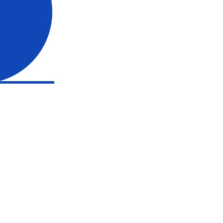
开云线上官网_开云（中国）
网站开云线
企业