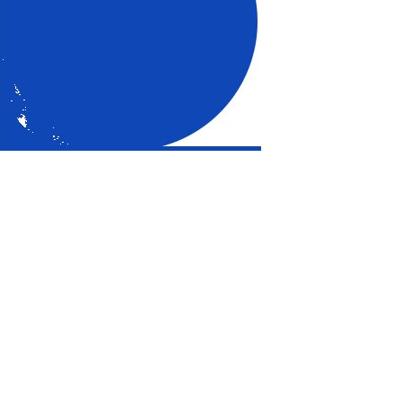
开云线上官网_开云（中国）
网站