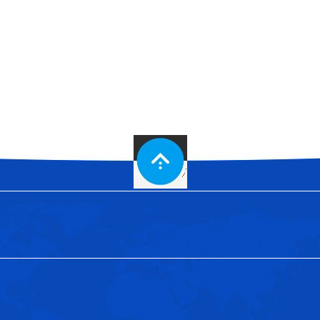
耐磨陶瓷复合管：工业管道领域的革新力量
新型库底双侧卸料器助力工业卸料效率提升