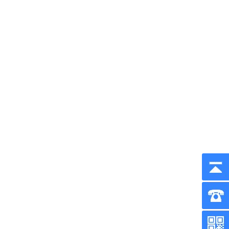
示
视频展示
开云线上官网_开云（中国）
）