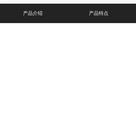
产品介绍
产品特点