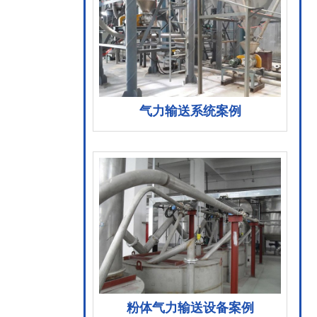
气力输送系统案例
粉体气力输送设备案例