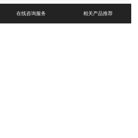
在线咨询服务
相关产品推荐
产品中心
PRODUCT
气力输送设备
粉体气力输送设备
料封泵
仓泵
气力输送泵
粉体输送泵
气力喷射泵
仓式输送泵
粉料输送泵
气力输送料封泵
粉体气力输送泵
粉煤灰输送泵
煤粉气力输送泵