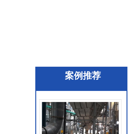
真空压力释放阀
库顶三通切换阀
空气输送斜槽
陶瓷耐磨管
陶瓷耐磨弯头
罗茨鼓风机
脉冲布袋除尘器
空气电加热器
旋转供料器
库底双侧卸料器
查看更多
案例推荐