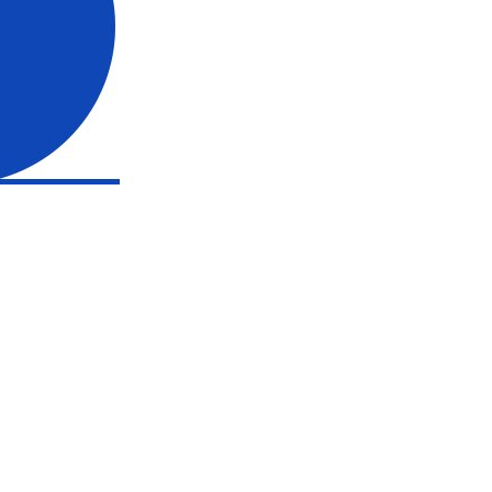
开云线上官网_开云（中国）
网站开云线
企业