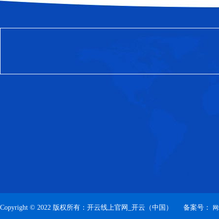
Copyright © 2022 版权所有：开云线上官网_开云（中国） 备案号：
网