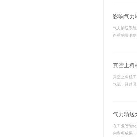
换阀
槽
影响气力
气力输送系统
头
严重的影响到
尘器
真空上料
器
真空上料机工
气流，经过吸
料器
查看更多
气力输送
在工业智能化
内多项成果与