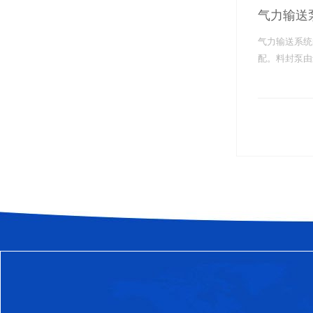
气力输送
气力输送系统的
配。料封泵由