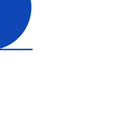
开云线上官网_开云（中国）
网站开云线
企业