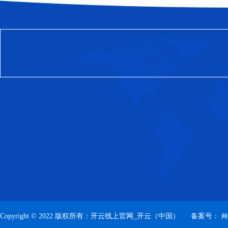
Copyright © 2022 版权所有：开云线上官网_开云（中国） 备案号：
网