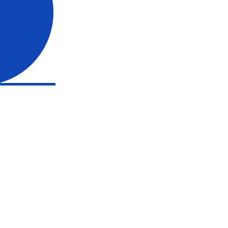
开云线上官网_开云（中国）
网站开云线
企业