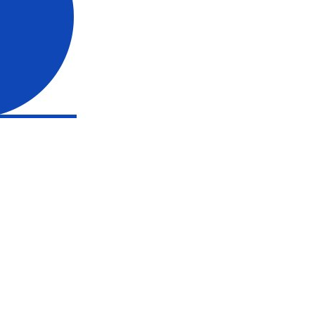
开云线上官网_开云（中国）
网站开云线
企业