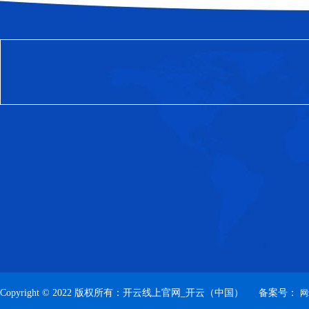
Copyright © 2022 版权所有：开云线上官网_开云（中国） 备案号：
网