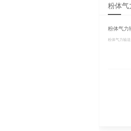
产品中心
粉体气
热门关键字
气力输送设备供应及服务
PRODUCT
粉体气力
输送设备
粉体气力输送
送设备
封泵