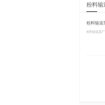
产品中心
粉料输
热门关键字
气力输送设备供应及服务
PRODUCT
粉料输送
输送设备
粉料输送泵广
送设备
封泵