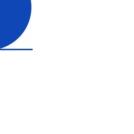
开云线上官网_开云（中国）
网站开云线
企业