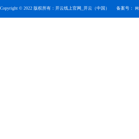
Copyright © 2022 版权所有：开云线上官网_开云（中国） 备案号：
网