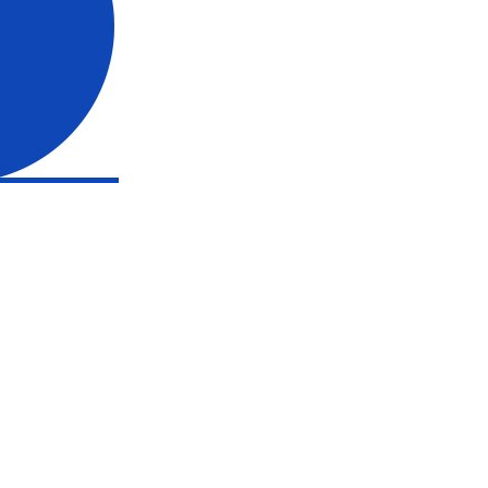
开云线上官网_开云（中国）
网站开云线
企业