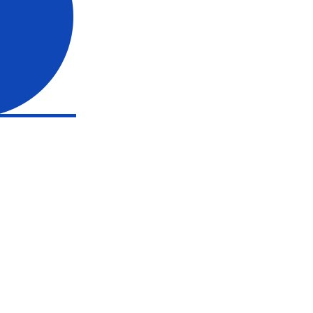
开云线上官网_开云（中国）
网站开云线
企业