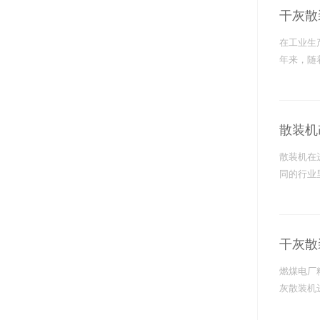
库设备系列
干灰散
装机
在工业生
装机
年来，随
装机
湿搅拌机
旋输送机
散装机
散装机在
同的行业
装机
装机
装机
干灰散
装机
燃煤电厂
云线上官网_开云（中国）
灰散装机
力释放阀