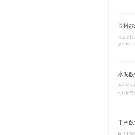
骨料散
圆形出料
形结构使
水泥散
汽车散装
可根据需
干灰散
展飞干灰