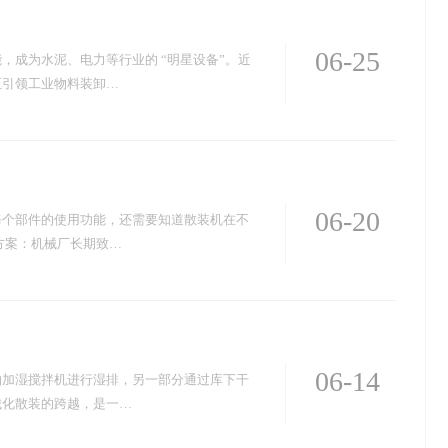
06-25
成为水泥、电力等行业的 “明星设备”。近
正引领工业物料装卸…
06-20
每个部件的使用功能，还需要知道散装机在不
方案：机械厂长期致…
06-14
轴加湿搅拌机进行湿排，另一部分通过库下干
械化散装的跨越，是一…