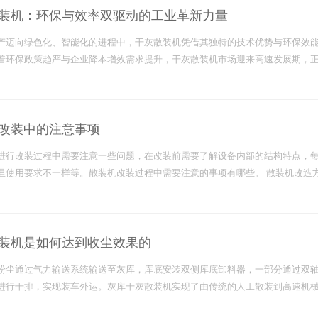
装机：环保与效率双驱动的工业革新力量
产迈向绿色化、智能化的进程中，干灰散装机凭借其独特的技术优势与环保效能，
着环保政策趋严与企业降本增效需求提升，干灰散装机市场迎来高速发展期，
改装中的注意事项
进行改装过程中需要注意一些问题，在改装前需要了解设备内部的结构特点，
里使用要求不一样等。散装机改装过程中需要注意的事项有哪些。 散装机改造
装机是如何达到收尘效果的
粉尘通过气力输送系统输送至灰库，库底安装双侧库底卸料器，一部分通过双
进行干排，实现装车外运。灰库干灰散装机实现了由传统的人工散装到高速机