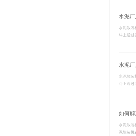
通切换阀
送斜槽
水泥厂
磨管
水泥散装
磨弯头
斗上通过
风机
袋除尘器
水泥厂
加热器
料器
水泥散装
斗上通过
侧卸料器
查看更多
如何解
水泥散装
泥散装机