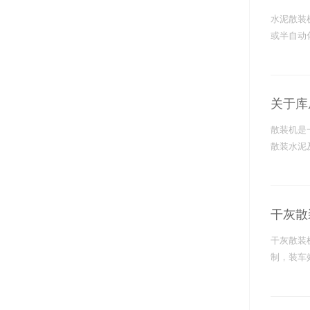
力输送泵
水泥散装
输送泵
或半自动
力输送泵
封泵
送系统
关于库
送装置
散装机是
送生产线
散装水泥
力输送设备
力输送机
气力输送设备
干灰散
力输送设备
干灰散装
制，装车
力输送装置
气力输送系统