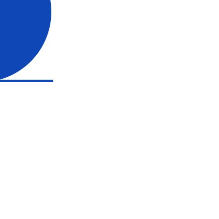
开云线上官网_开云（中国）
网站开云线
企业